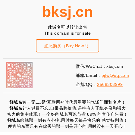
bksj.cn
此域名可以转让出售
This domain is for sale
点此购买（Buy Now !）
微信/WeChat：xbsjcom
邮箱/Email：
pjfw@qq.com
企鹅/QQ：
2568303999
好域名
独一无二,是“互联网+”时代最重要的气派门面和名片！
好域名
让人过目不忘,自带品牌价值,是持有人正统身份和强大
实力的集中体现！一个好的域名可以节省 89% 的宣传广告费！
好域名
给钱那一刻有点心疼,用时每天都是快乐的,感觉特别值！
便宜的东西只有在你买的那一刻是开心的,用时没有一天开心！